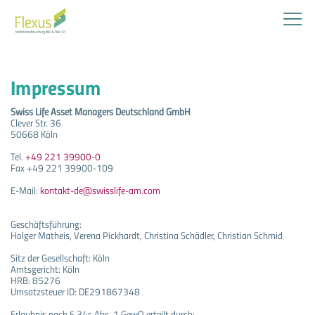
Impressum
Home
Swiss Life Asset Managers Deutschland GmbH
Clever Str. 36
Lage
50668 Köln
Vermietbare Flächen
Tel.
+49 221 39900-0
Fax +49 221 39900-109
Downloads
E-Mail:
kontakt-de@swisslife-am.com
Kontakt
Geschäftsführung:
Holger Matheis, Verena Pickhardt, Christina Schädler, Christian Schmid
Sitz der Gesellschaft: Köln
Amtsgericht: Köln
HRB: 85276
Umsatzsteuer ID: DE291867348
Erlaubnis nach § 34c Abs. 1 GewO erteilt durch: