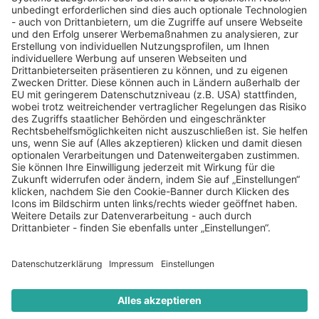
Telefon
+49 221 39900280
kerstin.sander@swisslife-am.com
Swiss Life Asset Managers Deutschland GmbH
Johannstraße 37
40476 Düsseldorf
Kontaktformular
Rechtliches
Impressum
Datenschutzerklärung
Barrierefreiheit